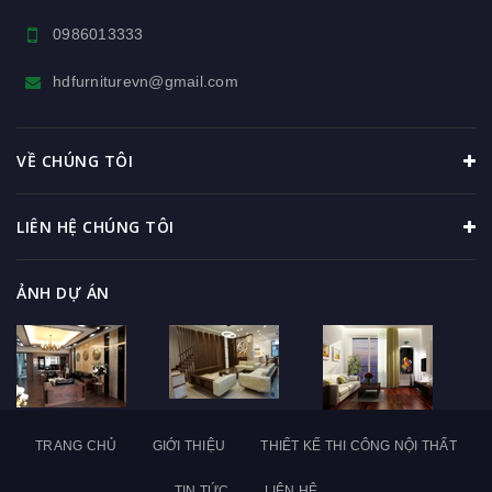
0986013333
hdfurniturevn@gmail.com
VỀ CHÚNG TÔI
LIÊN HỆ CHÚNG TÔI
ẢNH DỰ ÁN
TRANG CHỦ
GIỚI THIỆU
THIẾT KẾ THI CÔNG NỘI THẤT
TIN TỨC
LIÊN HỆ