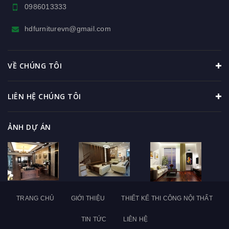
0986013333
hdfurniturevn@gmail.com
VỀ CHÚNG TÔI
LIÊN HỆ CHÚNG TÔI
ẢNH DỰ ÁN
TRANG CHỦ
GIỚI THIỆU
THIẾT KẾ THI CÔNG NỘI THẤT
TIN TỨC
LIÊN HỆ