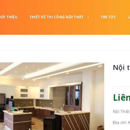
IỚI THIỆU
THIẾT KẾ THI CÔNG NỘI THẤT
TIN TỨC
Nội 
Liê
Nội Thất
Địa chỉ: